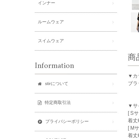
インナー
ルームウェア
スイムウェア
商
Information
▼カ
ブラ
stirについて
特定商取引法
▼サ
[ S
着丈6
プライバシーポリシー
[ M
着丈6