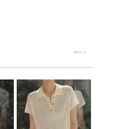
。
通報する