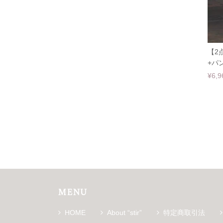
【2
+パン
¥6,9
MENU
HOME
About “stir”
特定商取引法