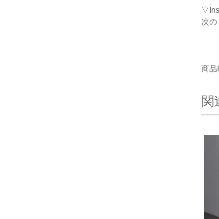
▽I
次の
商品I
関