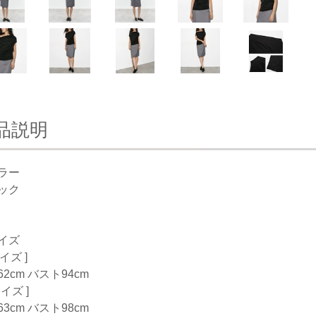
品説明
ラー
ック
イズ
サイズ ]
2cm バスト94cm
サイズ ]
3cm バスト98cm