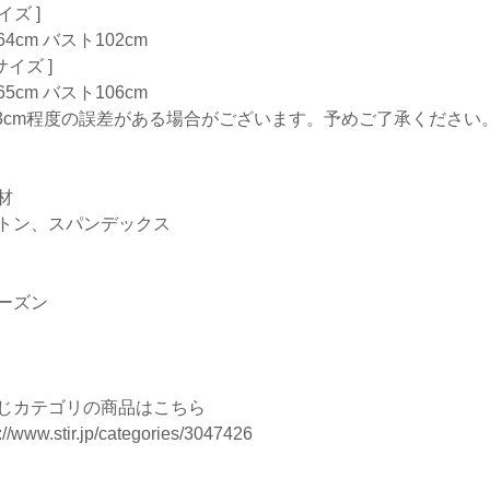
サイズ ]
4cm バスト102cm
Lサイズ ]
5cm バスト106cm
-3cm程度の誤差がある場合がございます。予めご了承ください
材
トン、スパンデックス
ーズン
じカテゴリの商品はこちら
://www.stir.jp/categories/3047426