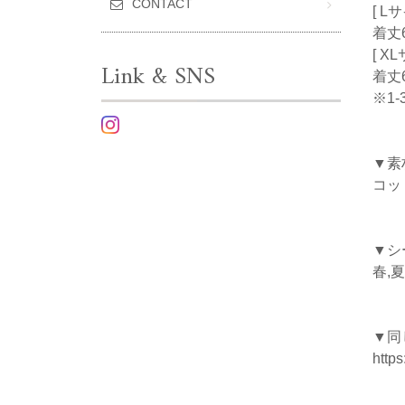
CONTACT
[ L
着丈6
[ X
Link & SNS
着丈6
※1
▼素
コッ
▼シ
春,夏
▼同
https