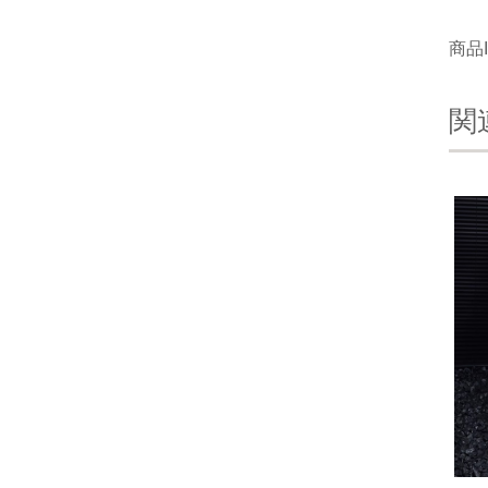
商品I
関