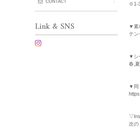
CONTACT
※1
Link & SNS
▼素
テン
▼シ
春,夏
▼同
https
▽I
次の