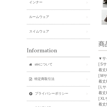
インナー
ルームウェア
スイムウェア
商
Information
▼サ
[ S
stirについて
着丈8
[ M
特定商取引法
着丈8
[ L
着丈8
プライバシーポリシー
[ X
着丈9