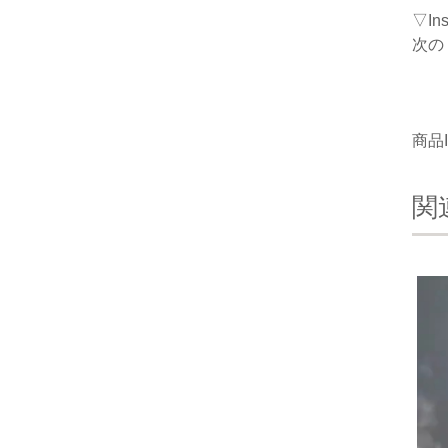
▽I
次の
商品I
関