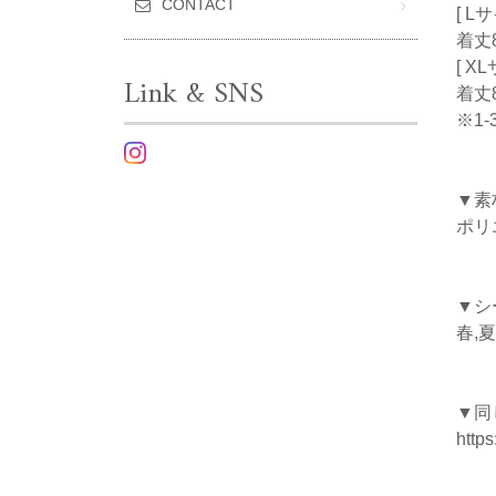
CONTACT
[ L
着丈8
[ X
Link & SNS
着丈8
※1
▼素
ポリ
▼シ
春,夏
▼同
https