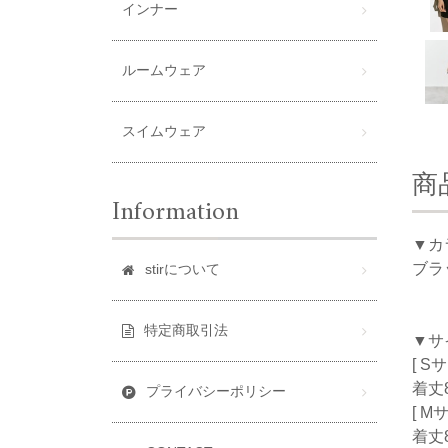
インナー
ルームウェア
スイムウェア
商
Information
▼カ
ブラ
stirについて
特定商取引法
▼サ
[ S
着丈8
プライバシーポリシー
[ M
着丈8