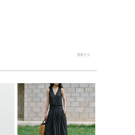
。
通報する