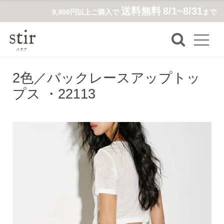
送料無料
8/1~8/31
9,900円以上ご購入で
まで
2色／バックレースアップトッ
プス ・22113