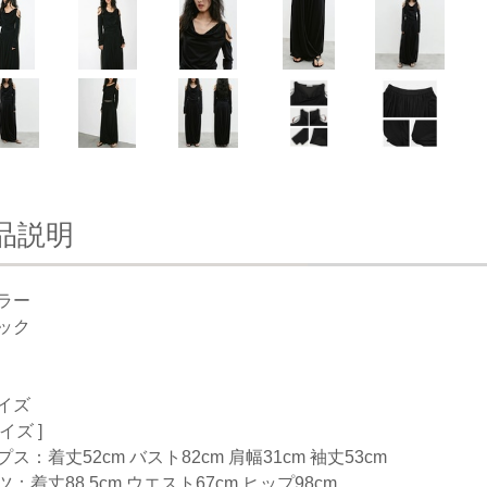
品説明
ラー
ック
イズ
サイズ ]
ス：着丈52cm バスト82cm 肩幅31cm 袖丈53cm
：着丈88.5cm ウエスト67cm ヒップ98cm