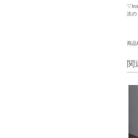
▽I
次の
商品I
関