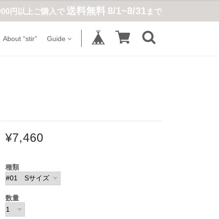
送料無料
8/1~8/31
,900円以上ご購入で
まで
About “stir”
Guide
¥7,460
種類
数量