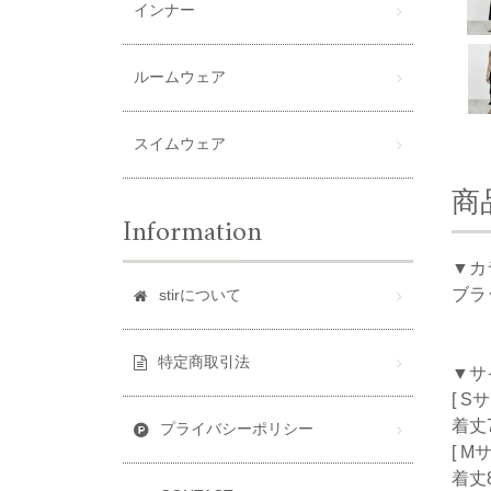
インナー
ルームウェア
スイムウェア
商
Information
▼カ
ブラ
stirについて
特定商取引法
▼サ
[ S
着丈7
プライバシーポリシー
[ M
着丈8