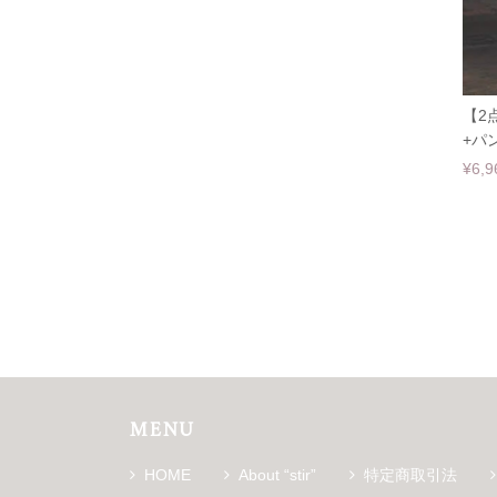
【2
+パン
¥6,9
MENU
HOME
About “stir”
特定商取引法