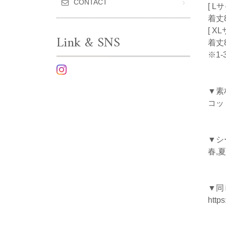
CONTACT
[ L
着丈8
[ X
Link & SNS
着丈8
※1
▼素
コッ
▼シ
春,夏
▼同
https