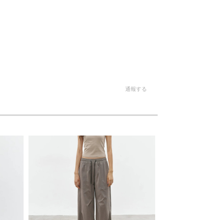
。
通報する