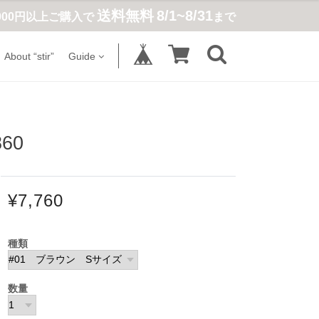
送料無料
8/1~8/31
,900円以上ご購入で
まで
About “stir”
Guide
60
¥7,760
種類
数量