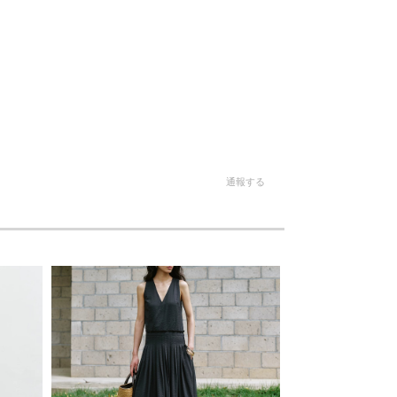
。
通報する