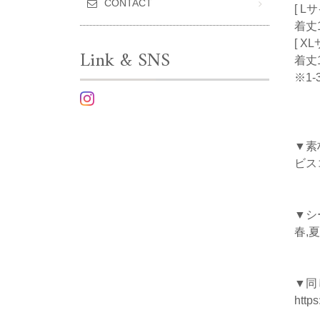
CONTACT
[ L
着丈1
[ X
Link & SNS
着丈1
※1
▼素
ビス
▼シ
春,夏
▼同
https