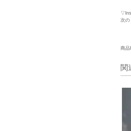
▽I
次の
商品I
関