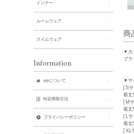
インナー
ルームウェア
商
スイムウェア
▼カ
ブラ
Information
▼サ
stirについて
[ S
着丈5
特定商取引法
[ M
着丈5
[ L
プライバシーポリシー
着丈5
[ X