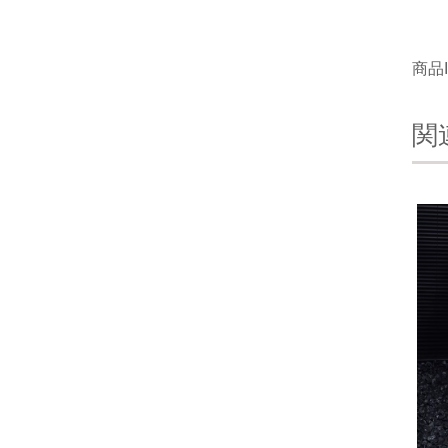
商品I
関