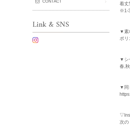
CONTACT
着丈5
※1
Link & SNS
▼素
ポリ
▼シ
春,秋
▼同
https
▽I
次の