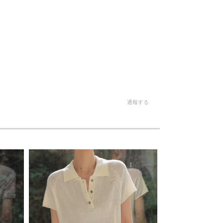
。
通報する