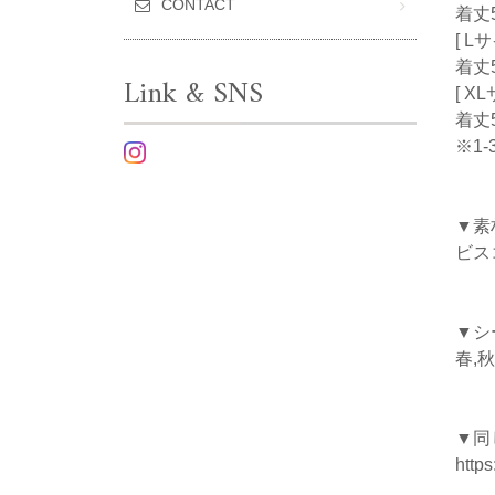
CONTACT
着丈5
[ L
着丈5
Link & SNS
[ X
着丈5
※1
▼素
ビス
▼シ
春,秋
▼同
https