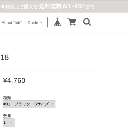
送料無料
8/1~8/31
,900円以上ご購入で
まで
About “stir”
Guide
18
¥4,760
種類
数量