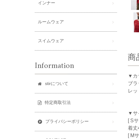
インナー
ルームウェア
スイムウェア
商
Information
▼カ
ブラ
stirについて
レッ
特定商取引法
▼サ
[ S
プライバシーポリシー
着丈4
[ M