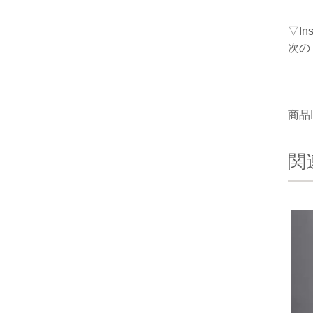
▽I
次の
商品I
関