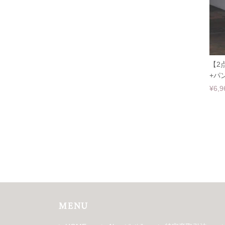
【2
+パン
¥6,9
MENU