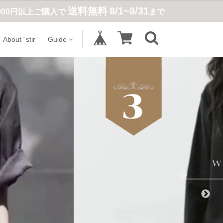
送料無料
8/1~8/31
,900円以上ご購入で
まで
About “stir”
Guide